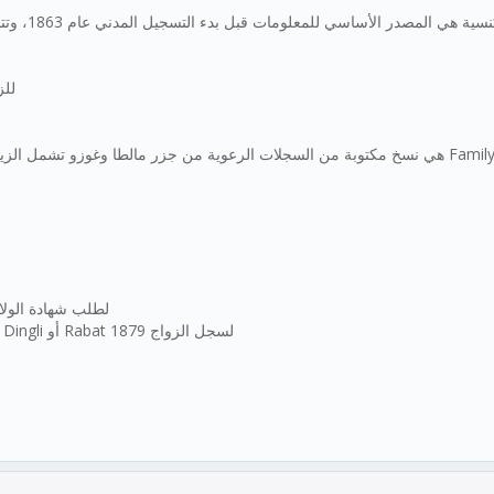
t. Paul’s) - للزواج 1879
لطلب شهادة الولادة والزواج ()
3. تواصل مباشرة مع رعية Mellieħa للسجلات التعميدية 1867، ومع رعية Dingli أو Rabat لسجل الزواج 1879