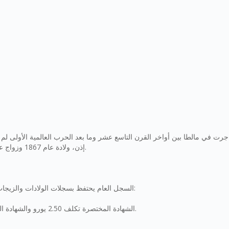
إذن، ولادة عام 1867 وزواج عام 1879 قد تكون في سجلات الرعية الكنسية فقط، لا في السجل المدني.
السجل العام يحتفظ بسجلات الولادات والزيجات والوفيات منذ عام 1863. يمكنك طلب شهادة رسمية مباشرة عبر الموقع:
الشهادة المختصرة تكلف 2.50 يورو والشهادة الكاملة 9.95 يورو. إذا لم يجدوا سجلاً، لن يُخصم أي مبلغ من حسابك البنكي.