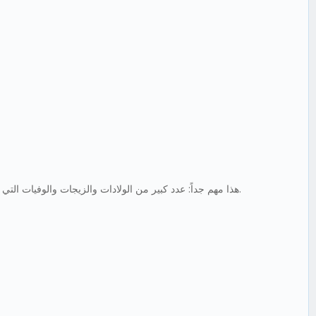
هذا مهم جداً: عدد كبير من الولادات والزيجات والوفيات التي جرت في مالطا بين أواخر القرن التاسع عشر وما بعد الحرب العالمية الأولى لم تُسجَّل أبداً في السجل العام، بل سُجِّلت فقط في الكنيسة المحلية للرعية.