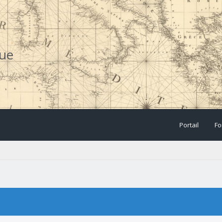
que
Portail
Fo