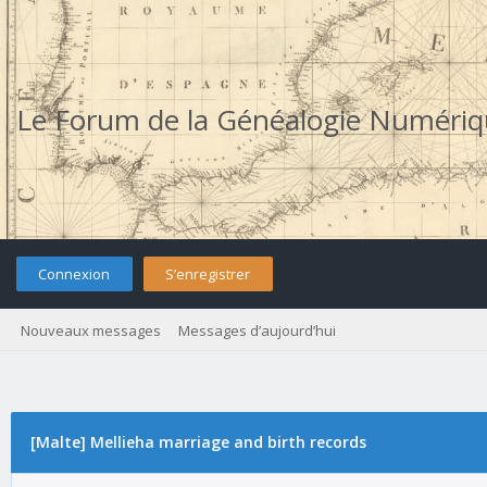
Le Forum de la Généalogie Numéri
Connexion
S’enregistrer
Nouveaux messages
Messages d’aujourd’hui
[Malte] Mellieha marriage and birth records