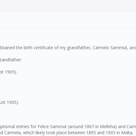
obtained the birth certificate of my grandfather, Carmelo Sammut, and 
grandfather:
st 1905).
ust 1905).
 baptismal entries for Felice Sammut (around 1867 in Melleha) and Ca
nd Carmela, which likely took place between 1895 and 1905 in Malta.