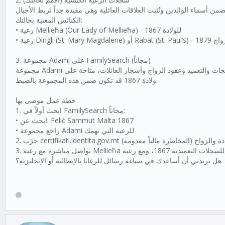
الكنائس المعنية بحالتك:
• رعية Mellieħa (Our Lady of Mellieħa) - للولادة 1867
• رعية Dingli (St. Mary Magdalene) أو Rabat (S
3. مجموعة Adami على FamilySearch (مجاناً)
ولادة 1867 قد تكون ضمن هذه المجموعة بالضبط.
خطة عمل موصى بها
1. ابحث أولاً في FamilySearch مجاناً:
• ابحث عن: Feliċ Sammut Malta 1867
• راجع مجموعة Adami للرعية التي تهمك
2. جرّب certifikati.identita.gov.mt المخاطرة مالياً معدومة
هل تريدني أن أساعدك في صياغة رسائل للرعايا بالإيطالية أو الإنجليزية؟