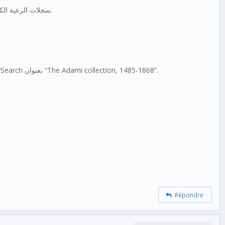
سجلات الرعية الكنسية هي المصدر الأساسي للمعلومات قبل بدء التسجيل المدني عام 1863، وتتضمن أسماء الوالدين وتُثبت العلاقات العائلية وهي مفيدة جداً لربط الأجيال.
مجموعة Adami هي نسخ مكتوبة من السجلات الرعوية من جزر مالطا وغوزو تشمل الزيجات والتعميد وعقود الزواج وأشجار العائلات، متاحة على FamilySearch بعنوان “The Adami collection, 1485-1868”.
Répondre