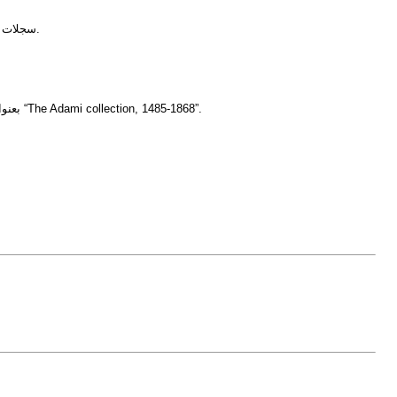
سجلات الرعية الكنسية هي المصدر الأساسي للمعلومات قبل بدء التسجيل المدني عام 1863، وتتضمن أسماء الوالدين وتُثبت العلاقات العائلية وهي مفيدة جداً لربط الأجيال.
مجموعة Adami هي نسخ مكتوبة من السجلات الرعوية من جزر مالطا وغوزو تشمل الزيجات والتعميد وعقود الزواج وأشجار العائلات، متاحة على FamilySearch بعنوان “The Adami collection, 1485-1868”.