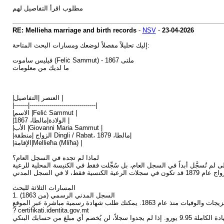
مطلوب اقرأ التفاصيل لهم
RE: Mellieha marriage and birth records
-
NSV
-
23-04-2026
إليك تحليلاً مفصلاً لوضعك ومسارات البحث المتاحة:
فيليس ساموت (Feliċ Sammut) - ملتى 1867
ما لديك من معلومات
|العنصر |التفاصيل |
|-------|---------------------------------|
|الاسم |Feliċ Sammut |
|الولادة|مالطا، 1867 |
|الأب |Giovanni Maria Sammut |
|الزواج |منطقة Dingli / Rabat، مالطا، 1879|
|الإقامة|Mellieħa (Mliħa) |
لماذا لم تجده في السجل العام؟
المسارات الثلاثة للبحث
1. السجل المدني الرسمي (من 1863)
? certifikati.identita.gov.mt