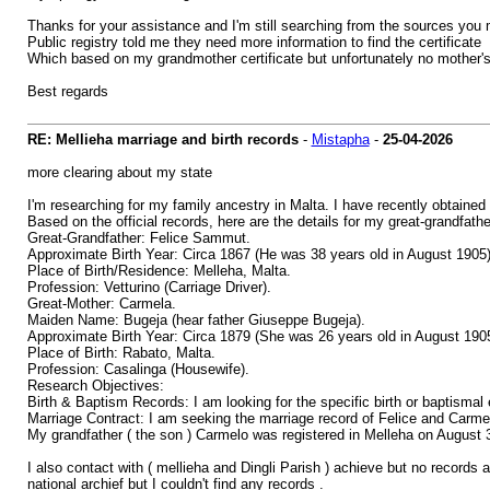
Thanks for your assistance and I'm still searching from the sources you
Public registry told me they need more information to find the certificate
Which based on my grandmother certificate but unfortunately no mother's
Best regards
RE: Mellieha marriage and birth records
-
Mistapha
-
25-04-2026
more clearing about my state
I'm researching for my family ancestry in Malta. I have recently obtained 
Based on the official records, here are the details for my great-grandfathe
Great-Grandfather: Felice Sammut.
Approximate Birth Year: Circa 1867 (He was 38 years old in August 1905)
Place of Birth/Residence: Melleha, Malta.
Profession: Vetturino (Carriage Driver).
Great-Mother: Carmela.
Maiden Name: Bugeja (hear father Giuseppe Bugeja).
Approximate Birth Year: Circa 1879 (She was 26 years old in August 1905
Place of Birth: Rabato, Malta.
Profession: Casalinga (Housewife).
Research Objectives:
Birth & Baptism Records: I am looking for the specific birth or baptisma
Marriage Contract: I am seeking the marriage record of Felice and Carme
My grandfather ( the son ) Carmelo was registered in Melleha on August 
I also contact with ( mellieha and Dingli Parish ) achieve but no records a
national archief but I couldn't find any records .