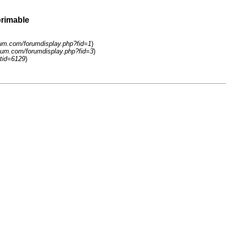
primable
um.com/forumdisplay.php?fid=1
)
num.com/forumdisplay.php?fid=3
)
tid=6129
)