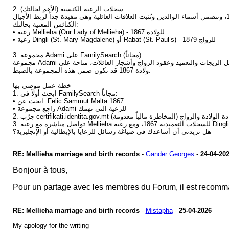
2. سجلات الرعية الكنسية (الأهم لحالتك)
الكنائس المعنية بحالتك:
• رعية Mellieħa (Our Lady of Mellieħa) - للولادة 1867
• رعية Dingli (St. Mary Magdalene) أو Rabat (St. Paul’s) - للزواج 1879
3. مجموعة Adami على FamilySearch (مجاناً)
ولادة 1867 قد تكون ضمن هذه المجموعة بالضبط.
خطة عمل موصى بها
1. ابحث أولاً في FamilySearch مجاناً:
• ابحث عن: Feliċ Sammut Malta 1867
• راجع مجموعة Adami للرعية التي تهمك
2. جرّب certifikati.identita.gov.mt دة والزواج (المخاطرة مالياً معدومة
هل تريدني أن أساعدك في صياغة رسائل للرعايا بالإيطالية أو الإنجليزية؟
RE: Mellieha marriage and birth records
-
Gander Georges
-
24-04-20
Bonjour à tous,
Pour un partage avec les membres du Forum, il est recomma
RE: Mellieha marriage and birth records
-
Mistapha
-
25-04-2026
My apology for the writing