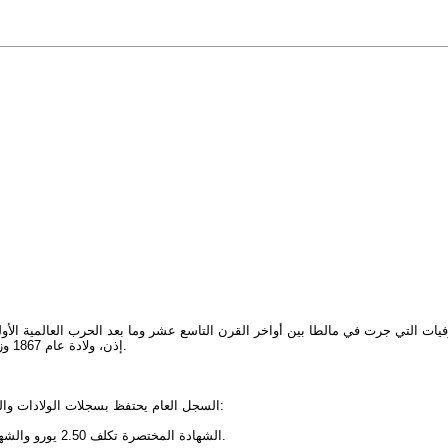
إذن، ولادة عام 1867 وزواج عام 1879 قد تكون في سجلات الرعية الكنسية فقط، لا في السجل المدني.
السجل العام يحتفظ بسجلات الولادات والزيجات والوفيات منذ عام 1863. يمكنك طلب شهادة رسمية مباشرة عبر الموقع:
الشهادة المختصرة تكلف 2.50 يورو والشهادة الكاملة 9.95 يورو. إذا لم يجدوا سجلاً، لن يُخصم أي مبلغ من حسابك البنكي.